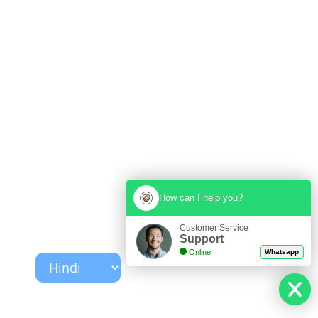
How can I help you?
Customer Service
Support
Online
Whatsapp