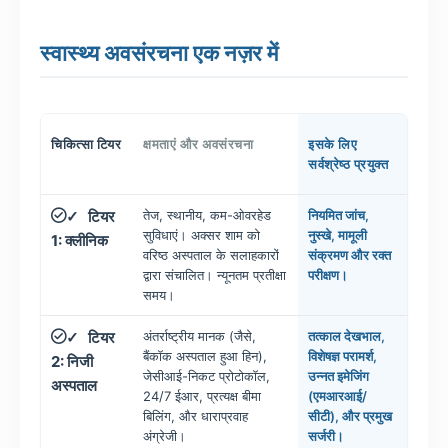
स्वास्थ्य अवसंरचना एक नज़र में
चिकित्सा टियर
क्षमताएं और अवसंरचना
इसके लिए
सर्वश्रेष्ठ प्रयुक्त
टियर
तेज, स्थानीय, कम-ओवरहेड
नियमित जांच,
✓
सुविधाएं। अक्सर शाम को
नुस्खे, मामूली
1: क्लीनिक
वरिष्ठ अस्पताल के सलाहकारों
संक्रमण और रक्त
द्वारा संचालित। न्यूनतम प्रतीक्षा
परीक्षण।
समय।
टियर
अंतर्राष्ट्रीय मानक (जैसे,
तत्काल देखभाल,
✓
बैंकॉक अस्पताल हुआ हिन),
विशेषज्ञ परामर्श,
2: निजी
जेसीआई-निकट प्रोटोकॉल,
उन्नत इमेजिंग
अस्पताल
24/7 ईआर, प्रत्यक्ष बीमा
(एमआरआई/
बिलिंग, और धाराप्रवाह
सीटी), और प्रमुख
अंग्रेजी।
सर्जरी।