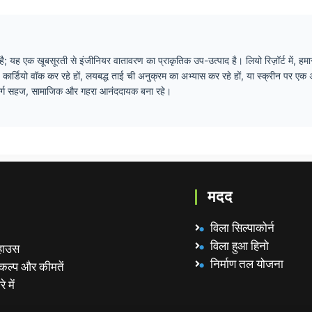
ै; यह एक खूबसूरती से इंजीनियर वातावरण का प्राकृतिक उप-उत्पाद है। लियो रिज़ॉर्ट में, हमा
य कार्डियो वॉक कर रहे हों, लयबद्ध ताई ची अनुक्रम का अभ्यास कर रहे हों, या स्क्रीन पर ए
ा मार्ग सहज, सामाजिक और गहरा आनंददायक बना रहे।
मदद
विला सिल्पाकोर्न
विला हुआ हिनो
हाउस
निर्माण तल योजना
कल्प और कीमतें
े में