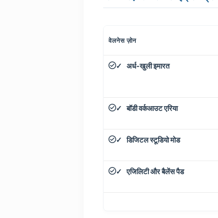
वेलनेस ज़ोन
अर्ध-खुली इमारत
✓
बॉडी वर्कआउट एरिया
✓
डिजिटल स्टूडियो मोड
✓
एजिलिटी और बैलेंस पैड
✓