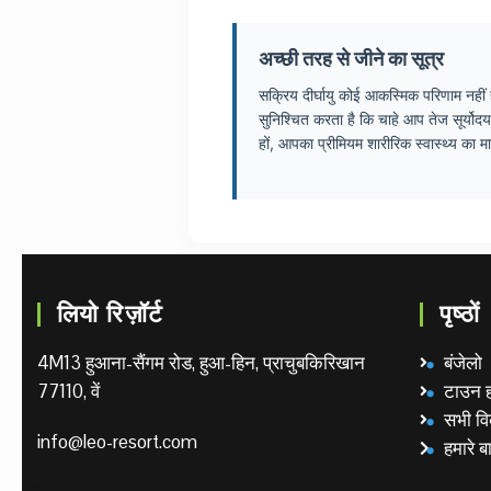
अच्छी तरह से जीने का सूत्र
सक्रिय दीर्घायु कोई आकस्मिक परिणाम नहीं ह
सुनिश्चित करता है कि चाहे आप तेज सूर्योद
हों, आपका प्रीमियम शारीरिक स्वास्थ्य क
लियो रिज़ॉर्ट
पृष्ठों
4M13 हुआना-सैंगम रोड, हुआ-हिन, प्राचुबकिरिखान
बंजेलो
77110, वें
टाउन 
सभी वि
info@leo-resort.com
हमारे बार