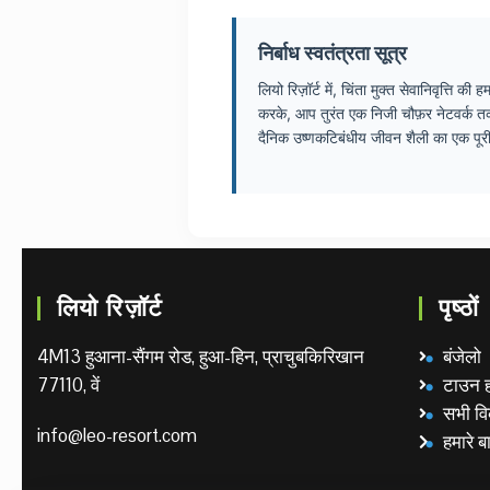
निर्बाध स्वतंत्रता सूत्र
लियो रिज़ॉर्ट में, चिंता मुक्त सेवानिवृत
करके, आप तुरंत एक निजी चौफ़र नेटवर्क तक
दैनिक उष्णकटिबंधीय जीवन शैली का एक पूरी
लियो रिज़ॉर्ट
पृष्ठों
4M13 हुआना-सैंगम रोड, हुआ-हिन, प्राचुबकिरिखान
बंजेलो
77110, वें
टाउन 
सभी वि
info@leo-resort.com
हमारे बार