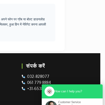
ं। अपने फोन पर ग्रैब या बोल्ट डाउनलोड
 मिलकर, हुआ हिन में नेविगेट करना आपकी
संपर्क करें
032-828077
061 779 8884
+31-653895326
How can I help you?
Customer Service