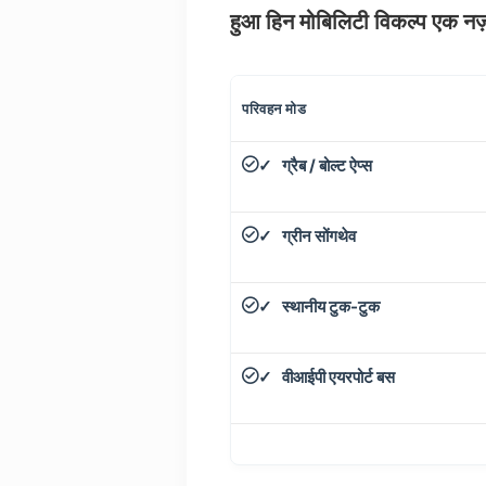
हुआ हिन मोबिलिटी विकल्प एक नज़र
परिवहन मोड
ग्रैब / बोल्ट ऐप्स
✓
ग्रीन सोंगथेव
✓
स्थानीय टुक-टुक
✓
वीआईपी एयरपोर्ट बस
✓