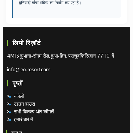
बुनियादी ढाँचा भविष्य का निर्माण कर रहा है।
लियो रिज़ॉर्ट
4M13 हुआना-सैंगम रोड, हुआ-हिन, प्राचुबकिरिखान 77110, वें
info@leo-resort.com
पृष्ठों
बंजेलो
टाउन हाउस
सभी विकल्प और कीमतें
हमारे बारे में