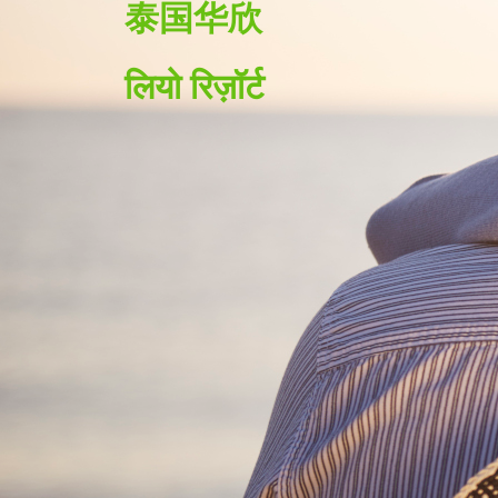
泰国华欣
लियो रिज़ॉर्ट