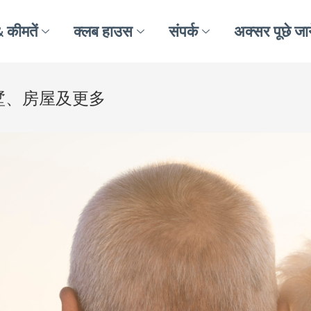
 कीमतें
क्लब हाउस
संपर्क
अक्सर पूछे जान
墅、房屋及更多