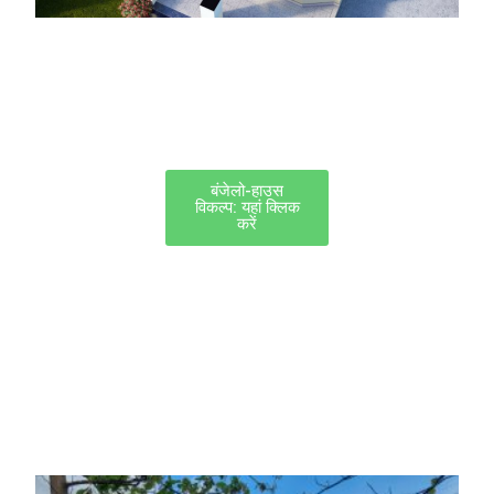
बंजेलो-हाउस
विकल्प: यहां क्लिक
करें